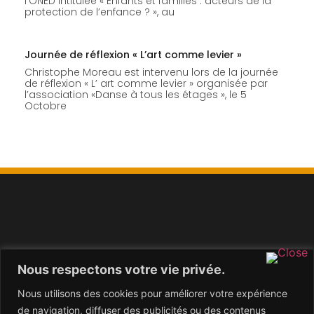
l’ONED intitulée « Enfants et familles : acteurs de la
protection de l’enfance ? », au
Journée de réflexion « L’art comme levier »
Christophe Moreau est intervenu lors de la journée
de réflexion « L’ art comme levier » organisée par
l’association «Danse à tous les étages », le 5
Octobre
Nous respectons votre vie privée.
Créée en 2005, Jeudevi est une SARL qui produit de la
recherche-développement en sciences humaines et
Nous utilisons des cookies pour améliorer votre expérience
sociales, notamment dans les domaines de l’enfance, de
de navigation, diffuser des publicités ou des contenus