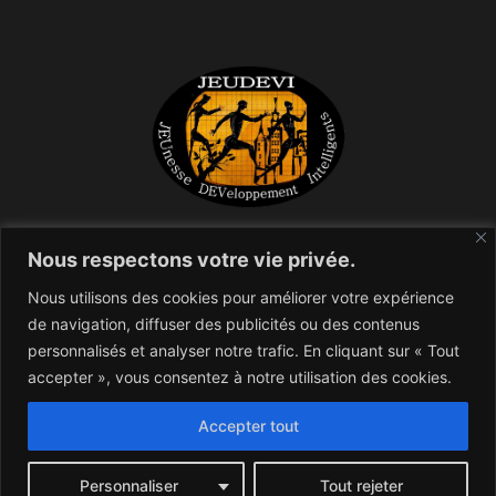
Nous respectons votre vie privée.
Créée en 2005, Jeudevi est une SARL qui produit de la
recherche-développement en sciences humaines et
Nous utilisons des cookies pour améliorer votre expérience
sociales, notamment dans les domaines de l’enfance, de
de navigation, diffuser des publicités ou des contenus
l’adolescence, de la jeunesse, de l’éducation et du travail
personnalisés et analyser notre trafic. En cliquant sur « Tout
social, du développement local et urbain.
accepter », vous consentez à notre utilisation des cookies.
Accepter tout
©Jeudevi - Tous droits réservés
Personnaliser
Tout rejeter
Mentions légales